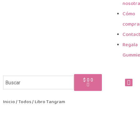
nosotr
Cómo
compra
Contac
Regala
Gummi
$
0
0
Inicio
/
Todos
/ Libro Tangram