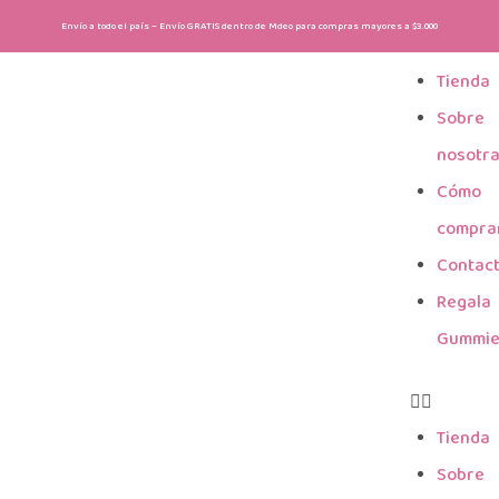
Envío a todo el país – Envío GRATIS dentro de Mdeo para compras mayores a $3.000
Tienda
Sobre
nosotr
Cómo
compra
Contac
Regala
Gummi
Tienda
Sobre