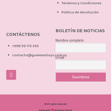
Terminos y Condiciones
Politica de devolución
BOLETÍN DE NOTICIAS
CONTÁCTENOS
Nombre completo
+598 99 173 393
contacto@gummiestoys.com.uy
Email
© All rights reserved
Made with
by Matea Social