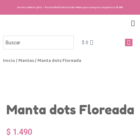
Envío a todo el país – Envío GRATIS dentro de Mdeo para compras mayores a $3.000
Sobre nosotras
Cómo comprar
Regala Gummies
$
0
Inicio
/
Mantas
/ Manta dots Floreada
Manta dots Floreada
$
1.490