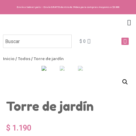
Envío a todo el país – Envío GRATIS dentro de Mdeo para compras mayores a $3.000
Sobre nosotras
Cómo comprar
Regala Gummies
$
0
Inicio
/
Todos
/ Torre de jardín
Torre de jardín
$
1.190