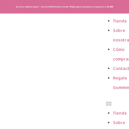
Envío a todo el país – Envío GRATIS dentro de Mdeo para compras mayores a $3.000
Tienda
Sobre
nosotr
Cómo
compra
Contac
Regala
Gummi
Tienda
Sobre