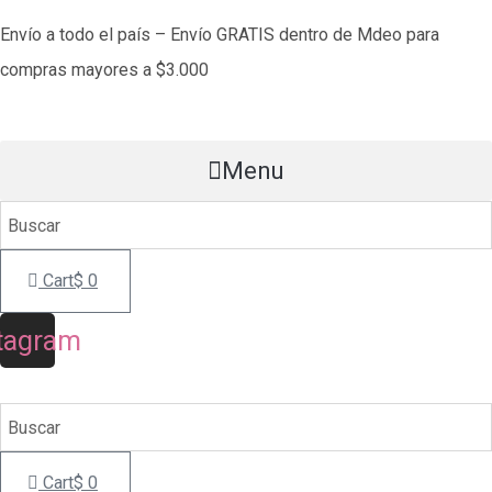
Saltar
Envío a todo el país – Envío GRATIS dentro de Mdeo para
al
compras mayores a $3.000
contenido
Menu
Cart
$
0
tagram
Cart
$
0