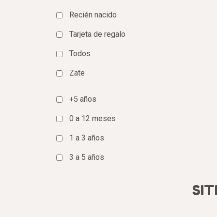
Recién nacido
Tarjeta de regalo
Todos
Zate
+5 años
0 a 12 meses
1 a 3 años
3 a 5 años
SIT