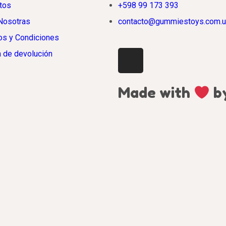
tos
+598 99 173 393
Nosotras
contacto@gummiestoys.com.u
os y Condiciones
a de devolución
Made with
by