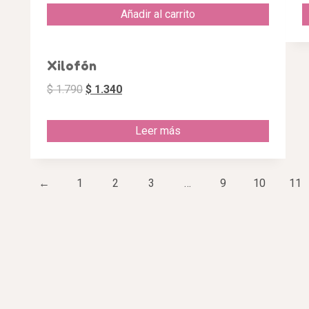
Añadir al carrito
¡Oferta!
Xilofón
$
1.790
$
1.340
Leer más
←
1
2
3
…
9
10
11