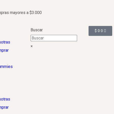
ompras mayores a $3.000
Buscar
$
0
0
sotras
×
prar
ummies
sotras
prar