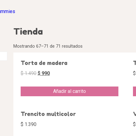
ummies
Tienda
Mostrando 67–71 de 71 resultados
¡Oferta!
Torta de madera
T
$
1.490
$
990
$
Añadir al carrito
Trencito multicolor
V
$
1.390
$