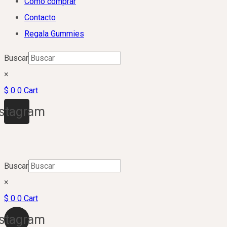
Cómo comprar
Contacto
Regala Gummies
Buscar
×
$
0
0
Cart
nstagram
Buscar
×
$
0
0
Cart
nstagram