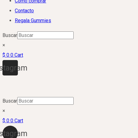
Cómo comprar
Contacto
Regala Gummies
Buscar
×
$
0
0
Cart
nstagram
Buscar
×
$
0
0
Cart
nstagram