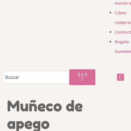
nosotr
Cómo
compra
Contac
Regala
Gummi
$
0
0
Muñeco de
apego