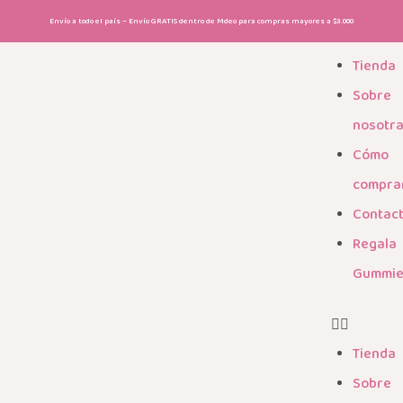
Envío a todo el país – Envío GRATIS dentro de Mdeo para compras mayores a $3.000
Tienda
Sobre
nosotr
Cómo
compra
Contac
Regala
Gummi
Tienda
Sobre