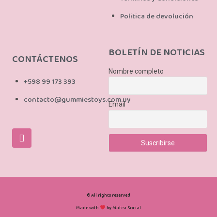
Politica de devolución
BOLETÍN DE NOTICIAS
CONTÁCTENOS
Nombre completo
+598 99 173 393
contacto@gummiestoys.com.uy
Email
© All rights reserved
Made with
by Matea Social